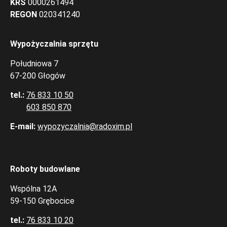
KRS
0000261494
REGON
020341240
Wypożyczalnia sprzętu
Południowa 7
67-200 Głogów
tel.:
76 833 10 50
tel.:
603 850 870
E-mail:
wypozyczalnia@radoxim.pl
Roboty budowlane
Wspólna 12A
59-150 Grębocice
tel.:
76 833 10 20