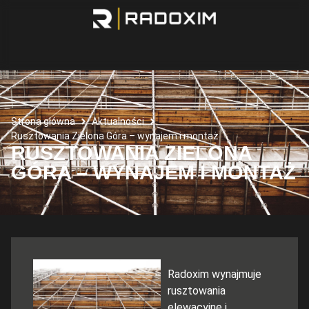
Strona główna
Aktualności
Rusztowania Zielona Góra – wynajem i montaż
RUSZTOWANIA ZIELONA
GÓRA – WYNAJEM I MONTAŻ
Radoxim wynajmuje
rusztowania
elewacyjne i