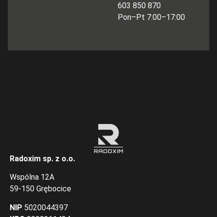
603 850 870
Pon–Pt 7:00–17:00
Radoxim sp. z o.o.
Wspólna 12A
59-150 Grębocice
NIP
5020044397