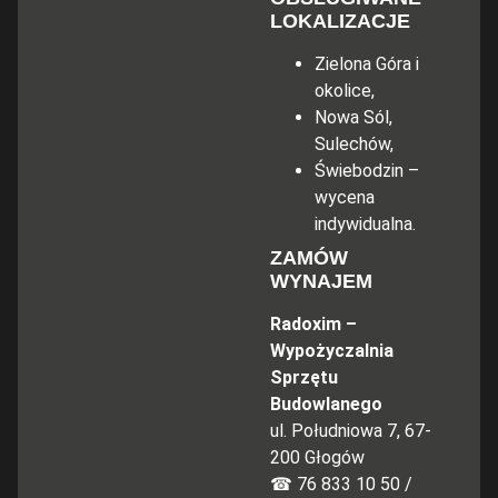
LOKALIZACJE
Zielona Góra i
okolice,
Nowa Sól,
Sulechów,
Świebodzin –
wycena
indywidualna.
ZAMÓW
WYNAJEM
Radoxim –
Wypożyczalnia
Sprzętu
Budowlanego
ul. Południowa 7, 67-
200 Głogów
☎
76 833 10 50
/