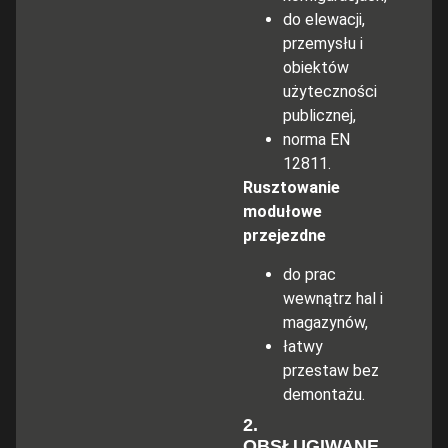
do elewacji,
przemysłu i
obiektów
użyteczności
publicznej,
norma EN
12811.
Rusztowanie
modułowe
przejezdne
do prac
wewnątrz hal i
magazynów,
łatwy
przestaw bez
demontażu.
2.
OBSŁUGIWANE