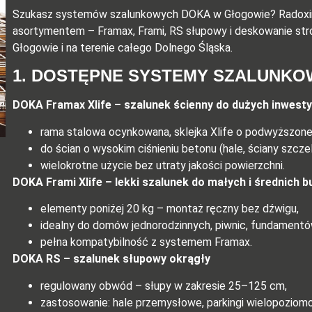
Szukasz systemów szalunkowych DOKA w Głogowie? Radoxim
asortymentem – Framax, Frami, RS słupowy i deskowanie s
Głogowie i na terenie całego Dolnego Śląska.
1. DOSTĘPNE SYSTEMY SZALUNKO
DOKA Framax Xlife
– szalunek ścienny do dużych inwesty
rama stalowa ocynkowana, sklejka Xlife o podwyższonej
do ścian o wysokim ciśnieniu betonu (hale, ściany szcz
wielokrotne użycie bez utraty jakości powierzchni.
DOKA Frami Xlife
– lekki szalunek do małych i średnich 
elementy poniżej 20 kg – montaż ręczny bez dźwigu,
idealny do domów jednorodzinnych, piwnic, fundamentó
pełna kompatybilność z systemem Framax.
DOKA RS
– szalunek słupowy okrągły
regulowany obwód – słupy w zakresie 25–125 cm,
zastosowanie: hale przemysłowe, parkingi wielopoziom