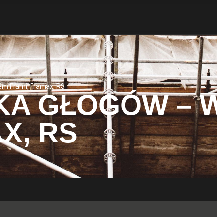
em Frami, Framax, RS
KA GŁOGÓW – 
X, RS