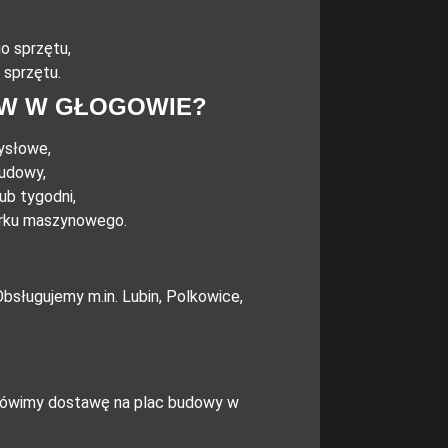
o sprzętu,
 sprzętu.
ÓW W GŁOGOWIE?
mysłowe,
budowy,
ub tygodni,
arku maszynowego.
bsługujemy m.in. Lubin, Polkowice,
umówimy dostawę na plac budowy w