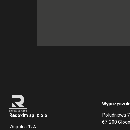
Wypożyczaln
Południowa 7
Radoxim sp. z o.o.
67-200 Głog
Wspólna 12A