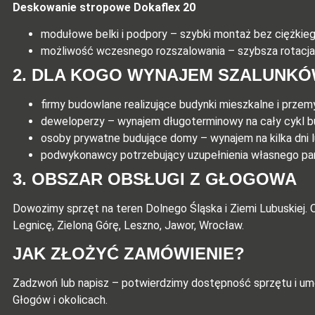
Deskowanie stropowe Dokaflex 20
modułowe belki i podpory – szybki montaż bez ciężkieg
możliwość wczesnego rozszalowania – szybsza rotacja
2. DLA KOGO WYNAJEM SZALUNK
firmy budowlane realizujące budynki mieszkalne i prze
deweloperzy – wynajem długoterminowy na cały cykl 
osoby prywatne budujące domy – wynajem na kilka dni l
podwykonawcy potrzebujący uzupełnienia własnego p
3. OBSZAR OBSŁUGI Z GŁOGOWA
Dowozimy sprzęt na teren Dolnego Śląska i Ziemi Lubuskiej. O
Legnicę, Zieloną Górę, Leszno, Jawor, Wrocław.
JAK ZŁOŻYĆ ZAMÓWIENIE?
Zadzwoń lub napisz – potwierdzimy dostępność sprzętu i 
Głogów i okolicach.