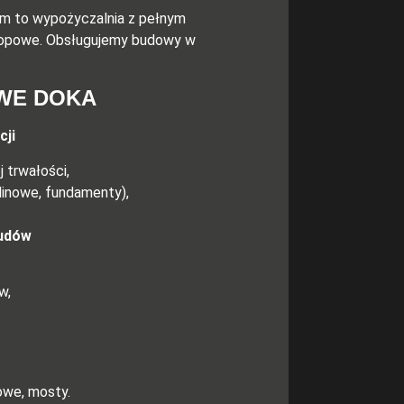
 to wypożyczalnia z pełnym
tropowe. Obsługujemy budowy w
WE DOKA
cji
 trwałości,
elinowe, fundamenty),
budów
w,
owe, mosty.