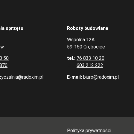
ia sprzętu
Roboty budowlane
Wspólna 12A
ów
59-150 Grębocice
0 50
tel.:
76 833 10 20
 870
tel.:
603 212 222
yczalnia@radoxim.pl
E-mail:
biuro@radoxim.pl
Polityka prywatności