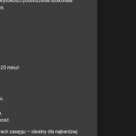
 wysokości podnoszenia doskonale
h.
-20 minut
u,
,
ność.
ch zasięgu — idealny dla najbardziej