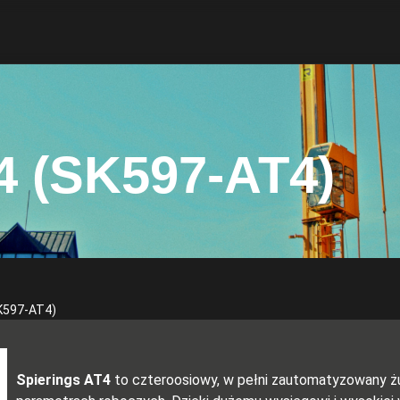
 (SK597-AT4)
SK597-AT4)
Spierings AT4
to czteroosiowy, w pełni zautomatyzowany ż