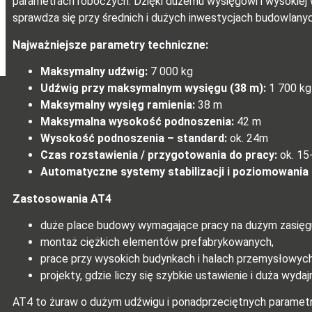
parametrach roboczych. Dzięki dużemu wysięgowi i wysokiej
sprawdza się przy średnich i dużych inwestycjach budowlanyc
Najważniejsze parametry techniczne:
Maksymalny udźwig:
7 000 kg
Udźwig przy maksymalnym wysięgu (38 m):
1 700 kg
Maksymalny wysięg ramienia:
38 m
Maksymalna wysokość podnoszenia:
42 m
Wysokość podnoszenia – standard:
ok. 24m
Czas rozstawienia / przygotowania do pracy:
ok. 15
Automatyczne systemy stabilizacji i poziomowania
Zastosowania AT4
duże place budowy wymagające pracy na dużym zasięg
montaż ciężkich elementów prefabrykowanych,
prace przy wysokich budynkach i halach przemysłowych
projekty, gdzie liczy się szybkie ustawienie i duża wydaj
AT4 to żuraw o dużym udźwigu i ponadprzeciętnych parametra