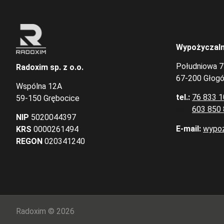
Wypożyczaln
Południowa 7
Radoxim sp. z o.o.
67-200 Głog
Wspólna 12A
tel.:
76 833 1
59-150 Grębocice
tel.:
603 850
NIP
5020044397
E-mail:
wypoz
KRS
0000261494
REGON
020341240
Radoxim © 2026