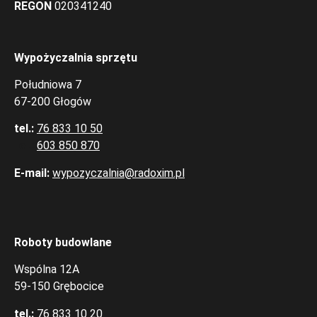
REGON
020341240
Wypożyczalnia sprzętu
Południowa 7
67-200 Głogów
tel.:
76 833 10 50
tel.:
603 850 870
E-mail:
wypozyczalnia@radoxim.pl
Roboty budowlane
Wspólna 12A
59-150 Grębocice
tel.:
76 833 10 20