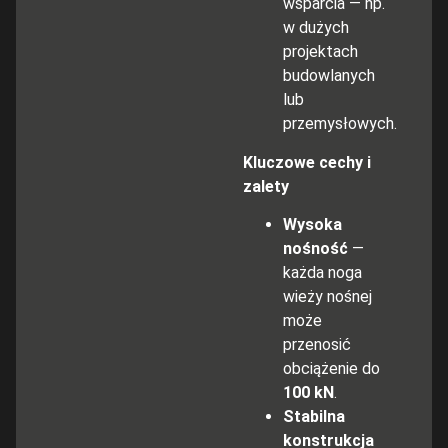
wsparcia — np.
w dużych
projektach
budowlanych
lub
przemysłowych.
Kluczowe cechy i
zalety
Wysoka
nośność
—
każda noga
wieży nośnej
może
przenosić
obciążenie do
100 kN
.
Stabilna
konstrukcja