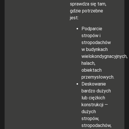
sprawdza się tam,
gdzie potrzebne
jest:
Podparcie
stropów i
stropodachów
w budynkach
wielokondygnacyjnych,
halach,
obiektach
przemysłowych.
Deskowanie
bardzo dużych
lub ciężkich
konstrukcji —
dużych
stropów,
stropodachów,