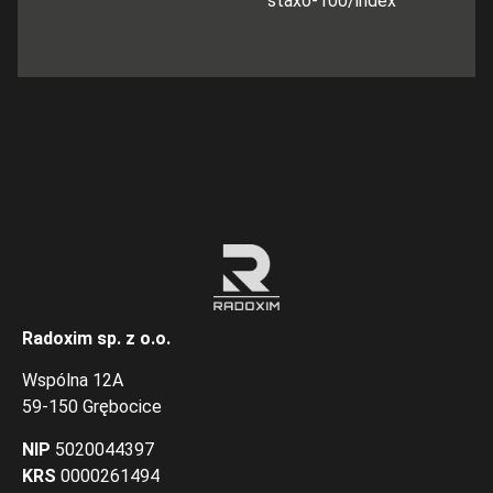
staxo-100/index
Radoxim sp. z o.o.
Wspólna 12A
59-150 Grębocice
NIP
5020044397
KRS
0000261494